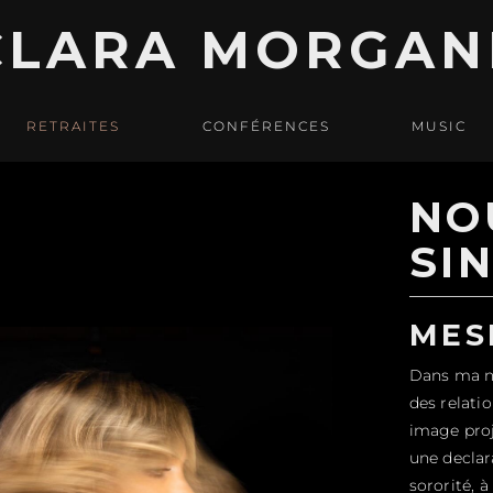
CLARA MORGAN
RETRAITES
CONFÉRENCES
MUSIC
NO
SI
MES
Dans ma no
des relati
image proj
une decla
sororité, à